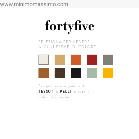
www.minimomassimo.com
fortyfive
SELEZIONA PER VEDERE
ALCUNI ESEMPI DI COLORE
Scopri l'intera gamma di
e
in tutti i
TESSUTI
PELLI
colori disponibili