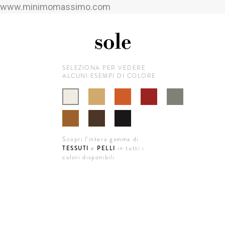
www.minimomassimo.com
sole
SELEZIONA PER VEDERE
ALCUNI ESEMPI DI COLORE
Scopri l'intera gamma di
e
in tutti i
TESSUTI
PELLI
colori disponibili