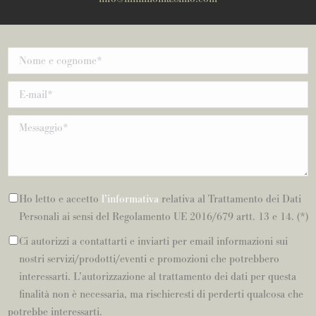
Ho letto e accetto
l’informativa
relativa al Trattamento dei Dati
Personali ai sensi del Regolamento UE 2016/679 artt. 13 e 14. (*)
Ci autorizzi a contattarti e inviarti per email informazioni sui
nostri servizi/prodotti/eventi e promozioni che potrebbero
interessarti. L’autorizzazione al trattamento dei dati per questa
finalità non è necessaria, ma rischieresti di perderti qualcosa che
potrebbe interessarti.