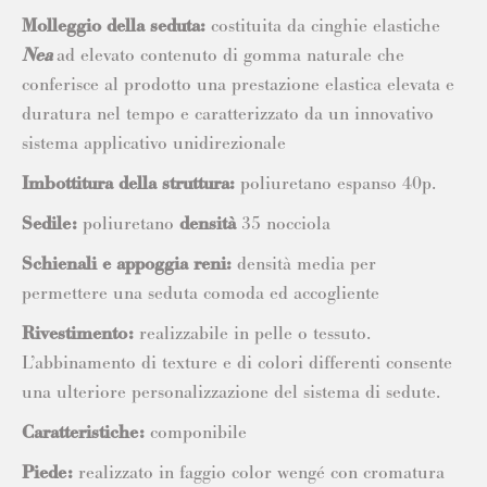
Molleggio della seduta:
costituita da cinghie elastiche
Nea
ad elevato contenuto di gomma naturale che
conferisce al prodotto una prestazione elastica elevata e
duratura nel tempo e caratterizzato da un innovativo
sistema applicativo unidirezionale
Imbottitura della struttura:
poliuretano espanso 40p.
Sedile:
poliuretano
densità
35 nocciola
Schienali e appoggia reni:
densità media per
permettere una seduta comoda ed accogliente
Rivestimento:
realizzabile in pelle o tessuto.
L’abbinamento di texture e di colori differenti consente
una ulteriore personalizzazione del sistema di sedute.
Caratteristiche:
componibile
Piede:
realizzato in faggio color wengé con cromatura