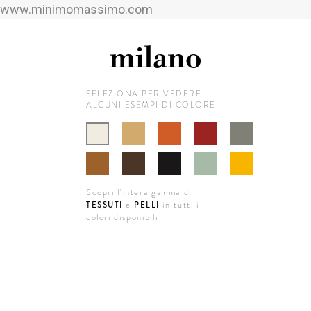
www.minimomassimo.com
milano
SELEZIONA PER VEDERE
ALCUNI ESEMPI DI COLORE
Scopri l'intera gamma di
e
in tutti i
TESSUTI
PELLI
colori disponibili